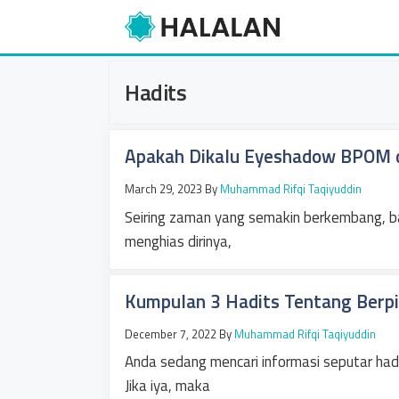
Skip
to
content
Hadits
Apakah Dikalu Eyeshadow BPOM d
March 29, 2023
By
Muhammad Rifqi Taqiyuddin
Seiring zaman yang semakin berkembang, ba
menghias dirinya,
Kumpulan 3 Hadits Tentang Berpik
December 7, 2022
By
Muhammad Rifqi Taqiyuddin
Anda sedang mencari informasi seputar hadit
Jika iya, maka