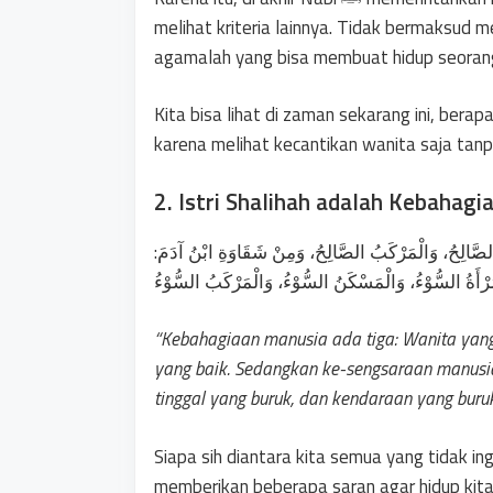
melihat kriteria lainnya. Tidak bermaksud
agamalah yang bisa membuat hidup seorang
Kita bisa lihat di zaman sekarang ini, ber
karena melihat kecantikan wanita saja tan
2. Istri Shalihah adalah Kebahagi
ُ الصَّالِحُ، وَالْمَرْكَبُ الصَّالِحُ، وَمِنْ شَقَاوَةِ ابْنُ آدَمَ
“Kebahagiaan manusia ada tiga: Wanita yang 
yang baik. Sedangkan ke-sengsaraan manusia 
tinggal yang buruk, dan kendaraan yang buru
Siapa sih diantara kita semua yang tidak ingin b
memberikan beberapa saran agar hidup kita