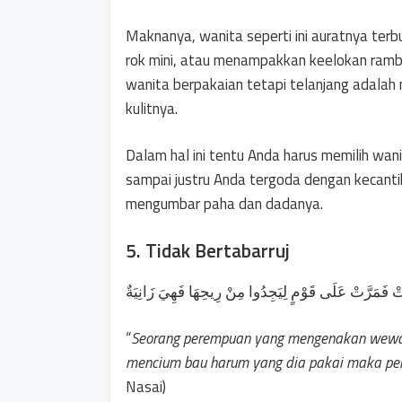
Maknanya, wanita seperti ini auratnya ter
rok mini, atau menampakkan keelokan ram
wanita berpakaian tetapi telanjang adalah 
kulitnya.
Dalam hal ini tentu Anda harus memilih wan
sampai justru Anda tergoda dengan kecant
mengumbar paha dan dadanya.
5. Tidak Bertabarruj
َتْ فَمَرَّتْ عَلَى قَوْمٍ لِيَجِدُوا مِنْ رِيحِهَا فَهِيَ زَانِيَةٌ
“
Seorang perempuan yang mengenakan wewang
mencium bau harum yang dia pakai maka pere
Nasai)