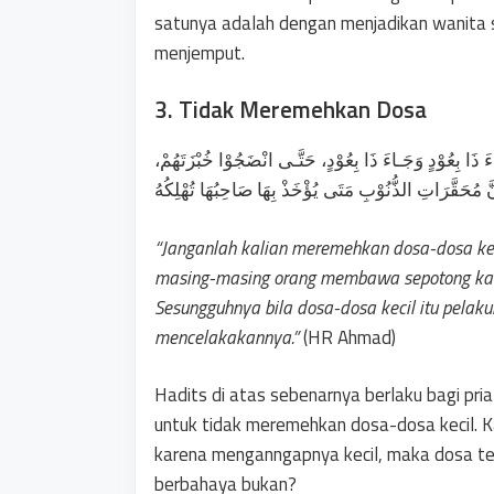
satunya adalah dengan menjadikan wanita s
menjemput.
3. Tidak Meremehkan Dosa
َ ذَا بِعُوْدٍ وَجَـاءَ ذَا بِعُوْدٍ، حَتَّـى انْضَجُوْا خُبْزَتَهُمْ
“Janganlah kalian meremehkan dosa-dosa keci
masing-masing orang membawa sepotong kay
Sesungguhnya bila dosa-dosa kecil itu pela
mencelakakannya.”
(HR Ahmad)
Hadits di atas sebenarnya berlaku bagi pria
untuk tidak meremehkan dosa-dosa kecil. Ka
karena menganngapnya kecil, maka dosa ter
berbahaya bukan?