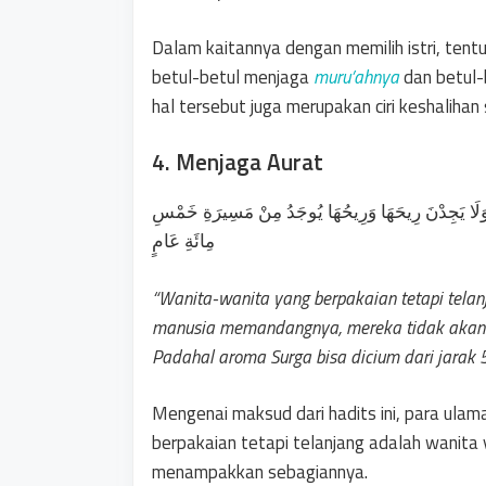
Dalam kaitannya dengan memilih istri, tentu 
betul-betul menjaga
muru’ahnya
dan betul-
hal tersebut juga merupakan ciri keshalihan
4. Menjaga Aurat
َ وَلَا يَجِدْنَ رِيحَهَا وَرِيحُهَا يُوجَدُ مِنْ مَسِيرَةِ خَمْسِ
مِائَةِ عَامٍ
“Wanita-wanita yang berpakaian tetapi tela
manusia memandangnya, mereka tidak akan 
Padahal aroma Surga bisa dicium dari jarak 
Mengenai maksud dari hadits ini, para ula
berpakaian tetapi telanjang adalah wanit
menampakkan sebagiannya.