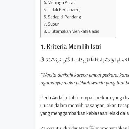
4. Menjaga Aurat
5. Tidak Bertabarruj
6. Sedap di Pandang
7. Subur
8. Diutamakan Menikahi Gadis
1. Kriteria Memilih Istri
“Wanita dinikahi karena empat perkara; kare
agamanya; maka pilihlah wanita yang taat b
Perlu Anda ketahui, empat perkara yang disebutkan oleh Nabi ﷺ d
urutan dalam memilih pasangan, akan tetapi 
yang menggambarkan kebiasaan lelaki dala
Karena itu, di akhir Nabi ﷺ memerintahkan kita untuk melihat agama seorang wanita sebelum