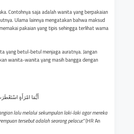
buka. Contohnya saja adalah wanita yang berpakaian
butnya. Ulama lainnya mengatakan bahwa maksud
memakai pakaian yang tipis sehingga terlihat warna
ita yang betul-betul menjaga auratnya. Jangan
ikan wanita-wanita yang masih bangga dengan
أَيُّمَا امْرَأَةٍ اسْتَعْطَر
ian lalu melalui sekumpulan laki-laki agar mereka
mpuan tersebut adalah seorang pelacur.”
(HR An