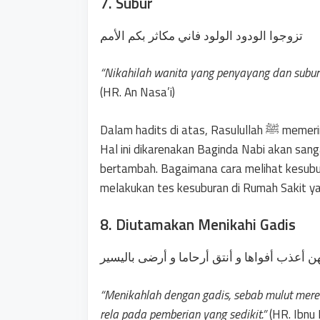
7. Subur
تزوجوا الودود الولود فاني مكاثر بكم الأمم
“Nikahilah wanita yang penyayang dan subu
(HR. An Nasa’i)
Dalam hadits di atas, Rasulullah ﷺ memerintahkan para pria untuk mencari wanita yang subur.
Hal ini dikarenakan Baginda Nabi akan san
bertambah. Bagaimana cara melihat kesubu
melakukan tes kesuburan di Rumah Sakit y
8. Diutamakan Menikahi Gadis
نهن أعذب أفواها و أنتق أرحاما و أرضى باليسير
“Menikahlah dengan gadis, sebab mulut mereka
rela pada pemberian yang sedikit.”
(HR. Ibnu 