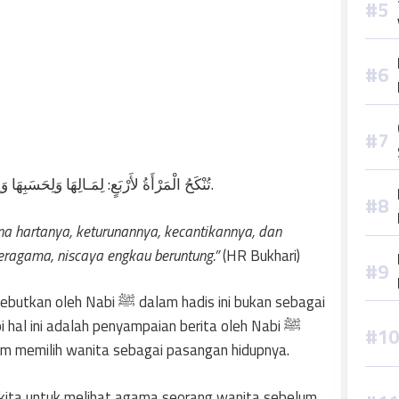
تُنْكَحُ الْمَرْأَةُ لأَرْبَعٍ: لِمَـالِهَا وَلِحَسَبِهَا وَلِجَمَالِهَا وَلِدِيْنِهَا، فَاظْفَرْ بِذَاتِ الدِّيْنِ تَرِبَتْ يَدَاكَ.
na hartanya, keturunannya, kecantikannya, dan
eragama, niscaya engkau beruntung.”
(HR Bukhari)
alam hadis ini bukan sebagai
hal ini adalah penyampaian berita oleh Nabi ﷺ
m memilih wanita sebagai pasangan hidupnya.