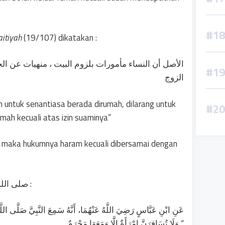
aitiyah
(19/107) dikatakan :
الأصل أن النساء مأمورات بلزوم البيت ، منهيات عن الخر
الزوج
n untuk senantiasa berada dirumah, dilarang untuk
rumah kecuali atas izin suaminya”
, maka hukumnya haram kecuali dibersamai dengan
Hal ini berdasarkan sabda Nabi صلى الله عليه وسلم :
عَنِ ابْنِ عَبَّاسٍ رَضِيَ اللَّهُ عَنْهُمَا، أَنَّهُ سَمِعَ النَّبِيَّ صَلَّى اللَّه،
وَلَا تُسَافِرَنَّ امْرَأَةٌ إِلَّا وَمَعَهَا مَحْرَمٌ “