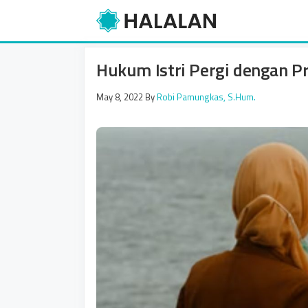
Skip
to
content
Hukum Istri Pergi dengan Pr
May 8, 2022
By
Robi Pamungkas, S.Hum.