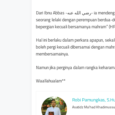
Dari Ibnu Abbas -رضي الله عنه- ia mendengar Nabi صلى الله عليه ةسبم bersabda : “Tidak boleh
seorang lelaki dengan perempuan berdua-du
bepergian kecuali bersamanya mahram” (HR:
Hal ini berlaku dalam perkara apapun, sekal
boleh pergi kecuali dibersamai dengan mah
membersamainya.
Namun jika perginya dalam rangka keharam
Waallahualam**
Robi Pamungkas, S.H
Asatidz Ma’had Khadimuss