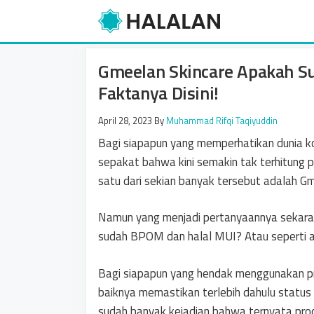
Skip
to
content
Gmeelan Skincare Apakah S
Faktanya Disini!
April 28, 2023
By
Muhammad Rifqi Taqiyuddin
Bagi siapapun yang memperhatikan dunia ko
sepakat bahwa kini semakin tak terhitung 
satu dari sekian banyak tersebut adalah Gm
Namun yang menjadi pertanyaannya sekara
sudah BPOM dan halal MUI? Atau seperti 
Bagi siapapun yang hendak menggunakan pro
baiknya memastikan terlebih dahulu status 
sudah banyak kejadian bahwa ternyata prod