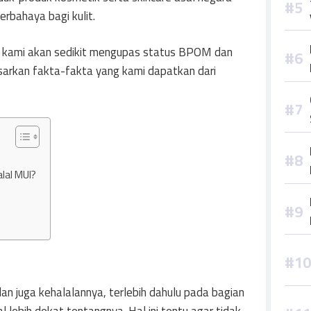
rbahaya bagi kulit.
ini kami akan sedikit mengupas status BPOM dan
asarkan fakta-fakta yang kami dapatkan dari
lal MUI?
 juga kehalalannya, terlebih dahulu pada bagian
 lebih dekat tentangnya. Hal ini tentu agar tidak