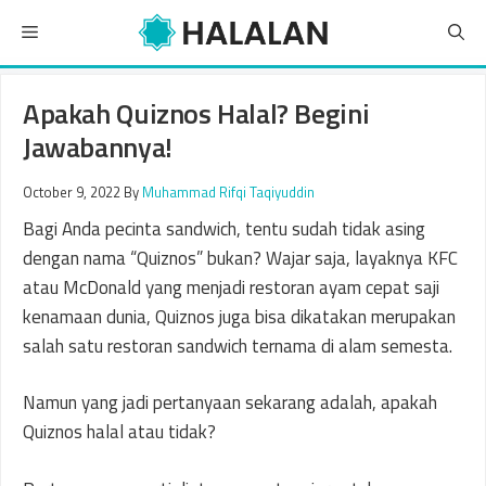
Skip
Menu
to
content
Apakah Quiznos Halal? Begini
Jawabannya!
October 9, 2022
By
Muhammad Rifqi Taqiyuddin
Bagi Anda pecinta sandwich, tentu sudah tidak asing
dengan nama “Quiznos” bukan? Wajar saja, layaknya KFC
atau McDonald yang menjadi restoran ayam cepat saji
kenamaan dunia, Quiznos juga bisa dikatakan merupakan
salah satu restoran sandwich ternama di alam semesta.
Namun yang jadi pertanyaan sekarang adalah, apakah
Quiznos halal atau tidak?