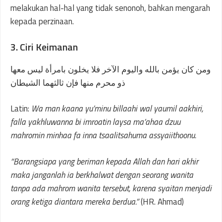
melakukan hal-hal yang tidak senonoh, bahkan mengarah
kepada perzinaan.
3. Ciri Keimanan
ومن كان يؤمن بالله واليوم الآخر فلا يخلون بامرأة ليس معها
ذو محرم منها فإن ثالثهما الشيطان
Latin:
Wa man kaana yu’minu billaahi wal yaumil aakhiri,
falla yakhluwanna bi imroatin laysa ma’ahaa dzuu
mahromin minhaa fa inna tsaalitsahuma assyaiithoonu.
“Barangsiapa yang beriman kepada Allah dan hari akhir
maka janganlah ia berkhalwat dengan seorang wanita
tanpa ada mahrom wanita tersebut, karena syaitan menjadi
orang ketiga diantara mereka berdua.”
(HR. Ahmad)