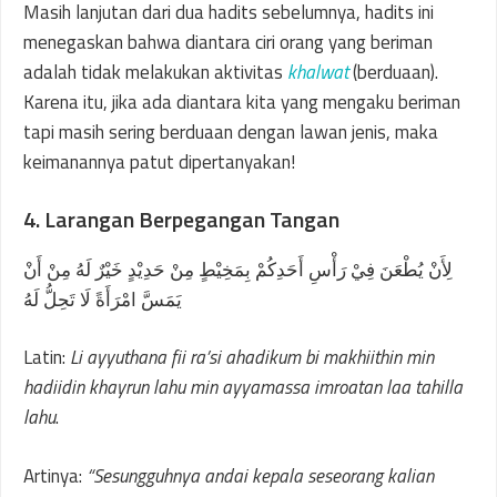
Masih lanjutan dari dua hadits sebelumnya, hadits ini
menegaskan bahwa diantara ciri orang yang beriman
adalah tidak melakukan aktivitas
khalwat
(berduaan).
Karena itu, jika ada diantara kita yang mengaku beriman
tapi masih sering berduaan dengan lawan jenis, maka
keimanannya patut dipertanyakan!
4. Larangan Berpegangan Tangan
لِأَنْ يُطْعَنَ فِيْ رَأْسِ أَحَدِكُمْ بِمَخِيْطٍ مِنْ حَدِيْدٍ خَيْرٌ لَهُ مِنْ أَنْ
يَمَسَّ امْرَأَةً لَا تَحِلُّ لَهُ
Latin:
Li ayyuthana fii ra’si ahadikum bi makhiithin min
hadiidin khayrun lahu min ayyamassa imroatan laa tahilla
lahu
.
Artinya:
“Sesungguhnya andai kepala seseorang kalian