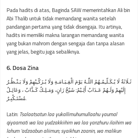
Pada hadits di atas, Baginda SAW memerintahkan Ali bin
Abi Thalib untuk tidak memandang wanita setelah
pandangan pertama yang tidak disengaja. Itu artinya,
hadits ini memiliki makna larangan memandang wanita
yang bukan mahrom dengan sengaja dan tanpa alasan
yang jelas, begitu juga sebaliknya.
6. Dosa Zina
ثَـلَاثَةٌ لَا يُـكَـلّـِمُـهُمُ اللّٰـهُ يَوْمَ الْقِـيَـامَـةِ وَلَا يُـزَكّـِيْهِمْ وَلَا يَـنْـظُـرُ
إِلَيْهِمْ وَلَـهُمْ عَـذَابٌ أَلِـيْمٌ: شَيْخٌ زَانٍ، وَمَـلِـكٌ كَـذَّابٌ ، وَعَائِـلٌ
مُسْتَـكْبِـرٌ.
Latin:
Tsalaatsatun laa yukallimuhumullaahu yaumal
qiyaamati wa laa yudzakkiihim wa laa yanzhuru ilaihim wa
lahum ‘adzaabun aliimun; syaikhun zaanin, wa malikun