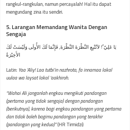
rangkul-rangkulan, namun percayalah! Hal itu dapat
mengundang zina itu sendiri.
5. Larangan Memandang Wanita Dengan
Sengaja
يَا عَلِيّ ُ! لاَتُتْبِعِ النَّظْرَةَ النَّظْرَةَ, فَإِنَّمَا لَكَ الأُولَى وَلَيْسَتْ لَكَ
الأَخِيْرَةُ
Latin:
Yaa ‘Aliy! Laa tutbi’in nazhrota, fa innamaa lakal
uulaa wa laysat lakal ‘aakhiroh.
“Wahai Ali janganlah engkau mengikuti pandangan
(pertama yang tidak sengaja) dengan pandangan
(berikutnya), karena bagi engkau pandangan yang pertama
dan tidak boleh bagimu pandangan yang terakhir
(pandangan yang kedua)”
(HR Tirmidzi)