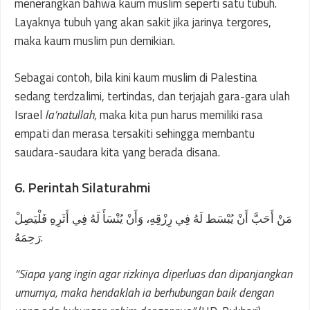
menerangkan bahwa kaum muslim seperti satu tubuh.
Layaknya tubuh yang akan sakit jika jarinya tergores,
maka kaum muslim pun demikian.
Sebagai contoh, bila kini kaum muslim di Palestina
sedang terdzalimi, tertindas, dan terjajah gara-gara ulah
Israel
la’natullah
, maka kita pun harus memiliki rasa
empati dan merasa tersakiti sehingga membantu
saudara-saudara kita yang berada disana.
6. Perintah Silaturahmi
مَنْ أَحَبَّ أَنْ يُبْسَط لَهُ فِي رِزْقِهِ، وَأَنْ يُنْسَأَ لَهُ فِي أَثَرِهِ فَلْيَصِلْ
رَحِمَهُ.
“Siapa yang ingin agar rizkinya diperluas dan dipanjangkan
umurnya, maka hendaklah ia berhubungan baik dengan