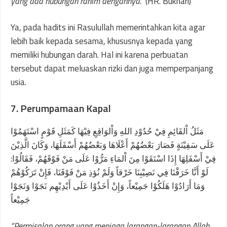
yang ada hubungan rahim dengannya.”
(HR. Bukhari)
Ya, pada hadits ini Rasulullah memerintahkan kita agar
lebih baik kepada sesama, khususnya kepada yang
memiliki hubungan darah. Hal ini karena perbuatan
tersebut dapat meluaskan rizki dan juga memperpanjang
usia.
7. Perumpamaan Kapal
مَثَلُ اْلقَائِمِ فِيْ حُدُوْدِ اللهِ وَاْلوَاقِعِ فِيْهَا كَمَثَلِ قَوْمٍ اسْتَهَمُوْا
عَلَى سَفِيْنَةٍ فَصَارَ بَعْضُهُمْ أَعْلَاهَا وَبَعْضُهُمْ أَسْفَلَهَا، وَكَانَ الَّذِيْنَ
فِيْ أَسْفَلِهَا إِذَا اسْتَقَوْا مِنَ اْلمَاءِ مَرُّوْا عَلَى مَنْ فَوْقَهُمْ، فَقَالُوْا:
لَوْ أَنَّا خَرَقْنَا فِي نَصِيْبِنَا خَرْقاً وَلَمْ نُؤذِ مَنْ فَوْقَنَا، فَإِنْ تَرَكُوْهُمْ
وَمَا أَرَادُوْا هَلَكُوْا جَمِيْعاً، وَإِنْ أَخَذُوْا عَلَى أَيْدِيْهِم نَجَوْا وَنَجَوْا
جَمِيْعاً
”Permisalan orang yang menjaga larangan-larangan Allah