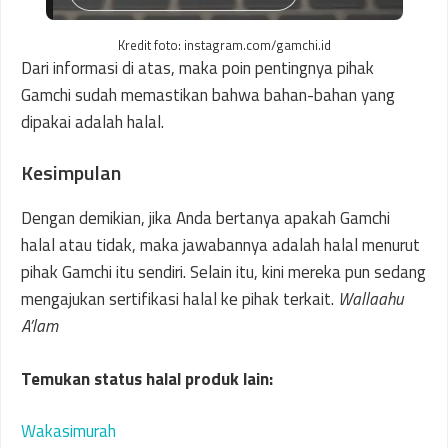
Kredit foto: instagram.com/gamchi.id
Dari informasi di atas, maka poin pentingnya pihak
Gamchi sudah memastikan bahwa bahan-bahan yang
dipakai adalah halal.
Kesimpulan
Dengan demikian, jika Anda bertanya apakah Gamchi
halal atau tidak, maka jawabannya adalah halal menurut
pihak Gamchi itu sendiri. Selain itu, kini mereka pun sedang
mengajukan sertifikasi halal ke pihak terkait.
Wallaahu
A’lam
Temukan status halal produk lain:
Wakasimurah