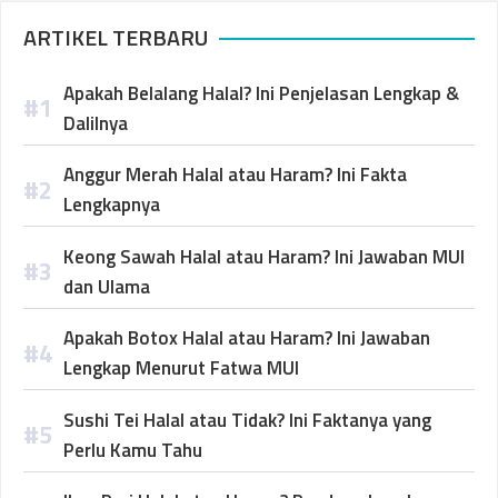
ARTIKEL TERBARU
Apakah Belalang Halal? Ini Penjelasan Lengkap &
Dalilnya
Anggur Merah Halal atau Haram? Ini Fakta
Lengkapnya
Keong Sawah Halal atau Haram? Ini Jawaban MUI
dan Ulama
Apakah Botox Halal atau Haram? Ini Jawaban
Lengkap Menurut Fatwa MUI
Sushi Tei Halal atau Tidak? Ini Faktanya yang
Perlu Kamu Tahu