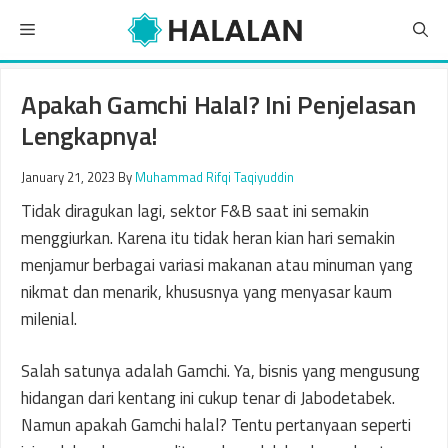
Skip
Menu
to
content
Apakah Gamchi Halal? Ini Penjelasan
Lengkapnya!
January 21, 2023
By
Muhammad Rifqi Taqiyuddin
Tidak diragukan lagi, sektor F&B saat ini semakin
menggiurkan. Karena itu tidak heran kian hari semakin
menjamur berbagai variasi makanan atau minuman yang
nikmat dan menarik, khususnya yang menyasar kaum
milenial.
Salah satunya adalah Gamchi. Ya, bisnis yang mengusung
hidangan dari kentang ini cukup tenar di Jabodetabek.
Namun apakah Gamchi halal? Tentu pertanyaan seperti