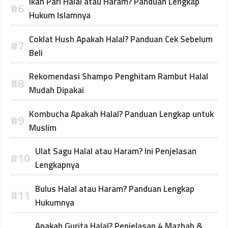
Ikan Pari Halal atau Haram? Panduan Lengkap
Hukum Islamnya
Coklat Hush Apakah Halal? Panduan Cek Sebelum
Beli
Rekomendasi Shampo Penghitam Rambut Halal
Mudah Dipakai
Kombucha Apakah Halal? Panduan Lengkap untuk
Muslim
Ulat Sagu Halal atau Haram? Ini Penjelasan
Lengkapnya
Bulus Halal atau Haram? Panduan Lengkap
Hukumnya
Apakah Gurita Halal? Penjelasan 4 Mazhab &