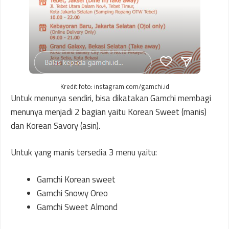
Kredit foto: instagram.com/gamchi.id
Untuk menunya sendiri, bisa dikatakan Gamchi membagi
menunya menjadi 2 bagian yaitu Korean Sweet (manis)
dan Korean Savory (asin).
Untuk yang manis tersedia 3 menu yaitu:
Gamchi Korean sweet
Gamchi Snowy Oreo
Gamchi Sweet Almond