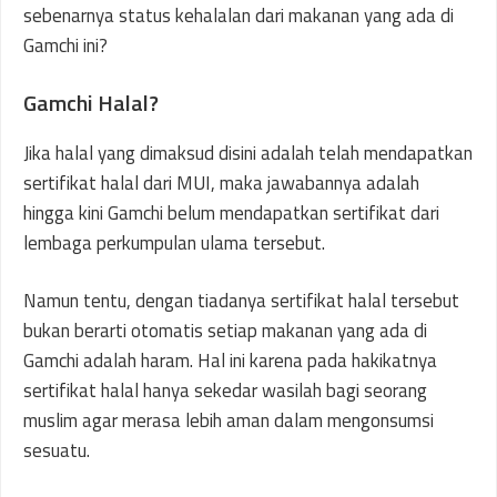
sebenarnya status kehalalan dari makanan yang ada di
Gamchi ini?
Gamchi Halal?
Jika halal yang dimaksud disini adalah telah mendapatkan
sertifikat halal dari MUI, maka jawabannya adalah
hingga kini Gamchi belum mendapatkan sertifikat dari
lembaga perkumpulan ulama tersebut.
Namun tentu, dengan tiadanya sertifikat halal tersebut
bukan berarti otomatis setiap makanan yang ada di
Gamchi adalah haram. Hal ini karena pada hakikatnya
sertifikat halal hanya sekedar wasilah bagi seorang
muslim agar merasa lebih aman dalam mengonsumsi
sesuatu.