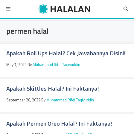
Skip
Menu
to
content
permen halal
Apakah Roll Ups Halal? Cek Jawabannya Disini!
May 7, 2023
By
Muhammad Rifqi Taqiyuddin
Apakah Skittles Halal? Ini Faktanya!
September 20, 2022
By
Muhammad Rifqi Taqiyuddin
Apakah Permen Oreo Halal? Ini Faktanya!