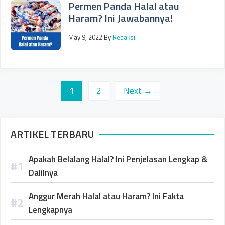
Permen Panda Halal atau
Haram? Ini Jawabannya!
May 9, 2022
By
Redaksi
Page
Page
1
2
Next
→
ARTIKEL TERBARU
Apakah Belalang Halal? Ini Penjelasan Lengkap &
Dalilnya
Anggur Merah Halal atau Haram? Ini Fakta
Lengkapnya