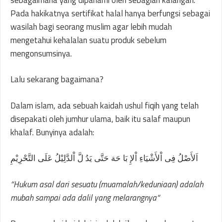
Pada hakikatnya sertifikat halal hanya berfungsi sebagai
wasilah bagi seorang muslim agar lebih mudah
mengetahui kehalalan suatu produk sebelum
mengonsumsinya.
Lalu sekarang bagaimana?
Dalam islam, ada sebuah kaidah ushul fiqih yang telah
disepakati oleh jumhur ulama, baik itu salaf maupun
khalaf. Bunyinya adalah:
اَلأَصْلُ فِى اْلأَشْيَاءِ اْلإِ بَا حَة حَتَّى يَدُ لَّ اْلدَّلِيْلُ عَلَى التَّحْرِيْمِ
“Hukum asal dari sesuatu (muamalah/keduniaan) adalah
mubah sampai ada dalil yang melarangnya“