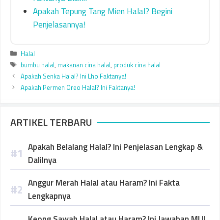
Apakah Tepung Tang Mien Halal? Begini
Penjelasannya!
Categories
Halal
Tags
bumbu halal
,
makanan cina halal
,
produk cina halal
Apakah Senka Halal? Ini Lho Faktanya!
Apakah Permen Oreo Halal? Ini Faktanya!
ARTIKEL TERBARU
Apakah Belalang Halal? Ini Penjelasan Lengkap &
Dalilnya
Anggur Merah Halal atau Haram? Ini Fakta
Lengkapnya
Keong Sawah Halal atau Haram? Ini Jawaban MUI