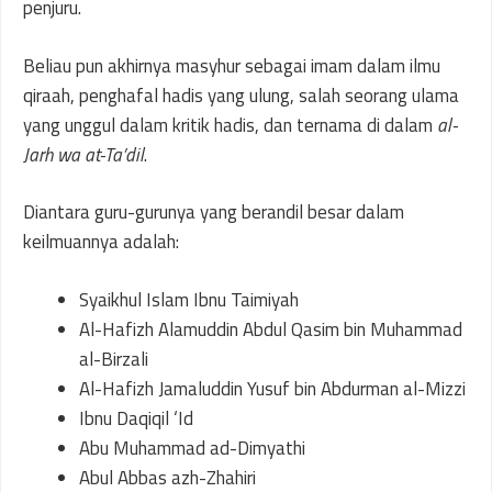
penjuru.
Beliau pun akhirnya masyhur sebagai imam dalam ilmu
qiraah, penghafal hadis yang ulung, salah seorang ulama
yang unggul dalam kritik hadis, dan ternama di dalam
al-
Jarh wa at-Ta’dil
.
Diantara guru-gurunya yang berandil besar dalam
keilmuannya adalah:
Syaikhul Islam Ibnu Taimiyah
Al-Hafizh Alamuddin Abdul Qasim bin Muhammad
al-Birzali
Al-Hafizh Jamaluddin Yusuf bin Abdurman al-Mizzi
Ibnu Daqiqil ‘Id
Abu Muhammad ad-Dimyathi
Abul Abbas azh-Zhahiri