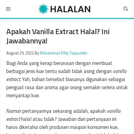
Skip
Menu
to
content
Apakah Vanilla Extract Halal? Ini
Jawabannya!
August 25, 2022
By
Muhammad Rifqi Taqiyuddin
Bagi Anda yang kerap berurusan dengan membuat
berbagai jenis kue tentu sudah tidak asing dengan
vanilla
extract
. Yah, bahan tersebut biasanya digunakan sebagai
penguat rasa dan aroma agar orang semakin selera untuk
menyantap kue.
Namun pertanyannya sekarang adalah, apakah
vanilla
extract
halal atau tidak? Jawaban dari pertanyaan ini
harus diketahui oleh produsen maupun konsumen kue,