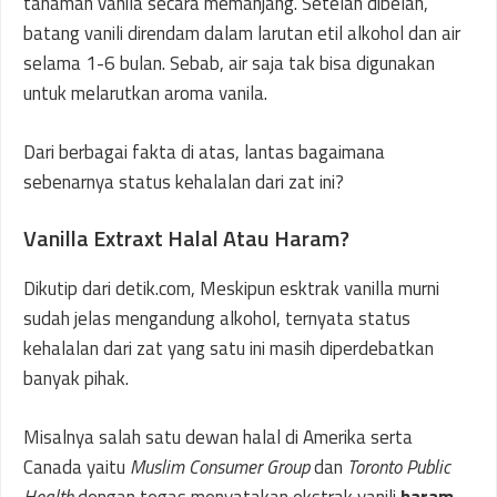
tanaman vanila secara memanjang. Setelah dibelah,
batang vanili direndam dalam larutan etil alkohol dan air
selama 1-6 bulan. Sebab, air saja tak bisa digunakan
untuk melarutkan aroma vanila.
Dari berbagai fakta di atas, lantas bagaimana
sebenarnya status kehalalan dari zat ini?
Vanilla Extraxt Halal Atau Haram?
Dikutip dari detik.com, Meskipun esktrak vanilla murni
sudah jelas mengandung alkohol, ternyata status
kehalalan dari zat yang satu ini masih diperdebatkan
banyak pihak.
Misalnya salah satu dewan halal di Amerika serta
Canada yaitu
Muslim Consumer Group
dan
Toronto Public
Health
dengan tegas menyatakan ekstrak vanili
haram
.