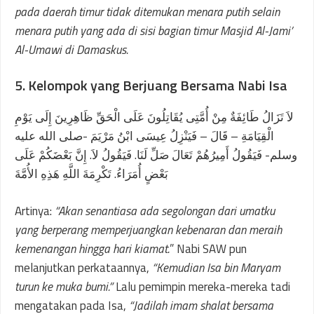
pada daerah timur tidak ditemukan menara putih selain
menara putih yang ada di sisi bagian timur Masjid Al-Jami’
Al-Umawi di Damaskus.
5. Kelompok yang Berjuang Bersama Nabi Isa
لاَ تَزَالُ طَائِفَةٌ مِنْ أُمَّتِى يُقَاتِلُونَ عَلَى الْحَقِّ ظَاهِرِينَ إِلَى يَوْمِ
الْقِيَامَةِ – قَالَ – فَيَنْزِلُ عِيسَى ابْنُ مَرْيَمَ -صلى الله عليه
وسلم- فَيَقُولُ أَمِيرُهُمْ تَعَالَ صَلِّ لَنَا. فَيَقُولُ لاَ. إِنَّ بَعْضَكُمْ عَلَى
بَعْضٍ أُمَرَاءُ. تَكْرِمَةَ اللَّهِ هَذِهِ الأُمَّةَ
Artinya:
“Akan senantiasa ada segolongan dari umatku
yang berperang memperjuangkan kebenaran dan meraih
kemenangan hingga hari kiamat.
” Nabi SAW pun
melanjutkan perkataannya,
“Kemudian Isa bin Maryam
turun ke muka bumi.”
Lalu pemimpin mereka-mereka tadi
mengatakan pada Isa,
“Jadilah imam shalat bersama