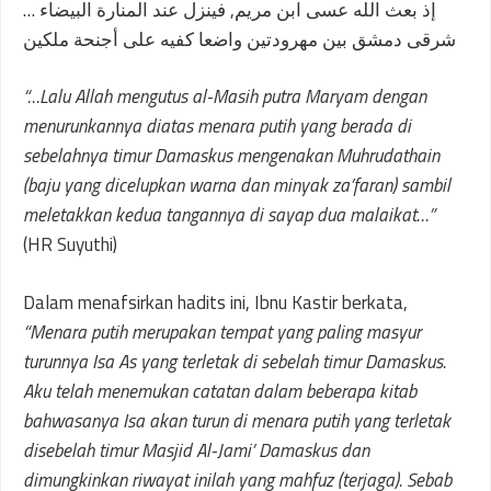
… إذ بعث الله عسى ابن مريم, فينزل عند المنارة البيضاء
شرقى دمشق بين مهرودتين واضعا كفيه على أجنحة ملكين
“…Lalu Allah mengutus al-Masih putra Maryam dengan
menurunkannya diatas menara putih yang berada di
sebelahnya timur Damaskus mengenakan Muhrudathain
(baju yang dicelupkan warna dan minyak za’faran) sambil
meletakkan kedua tangannya di sayap dua malaikat…”
(HR Suyuthi)
Dalam menafsirkan hadits ini, Ibnu Kastir berkata,
“Menara putih merupakan tempat yang paling masyur
turunnya Isa As yang terletak di sebelah timur Damaskus.
Aku telah menemukan catatan dalam beberapa kitab
bahwasanya Isa akan turun di menara putih yang terletak
disebelah timur Masjid Al-Jami’ Damaskus dan
dimungkinkan riwayat inilah yang mahfuz (terjaga). Sebab