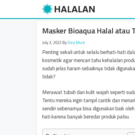
Skip
to
content
Masker Bioaqua Halal atau 
July 3, 2022
By
Devi Murti
Penting sekali untuk selalu berhati-hati d
kosmetik agar mencari tahu kehalalan prod
sudah jelas haram sebaiknya tidak digunak
tidak?
Merawat tubuh dan kulit wajah seperti sud
Tentu mereka ingin tampil cantik dan mena
sendiri sebenarnya bisa digunakan baik ole
hati karena banyak beredar produk palsu.