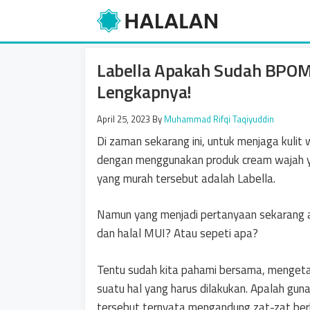
Skip
to
content
Labella Apakah Sudah BPOM 
Lengkapnya!
April 25, 2023
By
Muhammad Rifqi Taqiyuddin
Di zaman sekarang ini, untuk menjaga kulit
dengan menggunakan produk cream wajah y
yang murah tersebut adalah Labella.
Namun yang menjadi pertanyaan sekarang 
dan halal MUI? Atau sepeti apa?
Tentu sudah kita pahami bersama, mengeta
suatu hal yang harus dilakukan. Apalah gun
tersebut ternyata mengandung zat-zat b